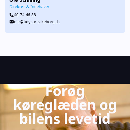
Direktør & Indehaver
40 74 46 88
ole@tidycar-silkeborg.dk
Forøg
køreglæden og
bilens levetid