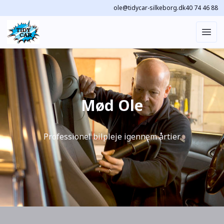
ole@tidycar-silkeborg.dk
40 74 46 88
Mød Ole
Professionel bilpleje igennem årtier