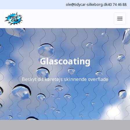
ole@tidycar-silkeborg.dk
40 74 46 88
Glascoating
Beskyt dit køretøjs skinnende overflade