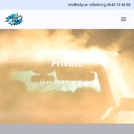
ole@tidycar-silkeborg.dk
40 74 46 88
Private
Få en "ny bil" på få dage