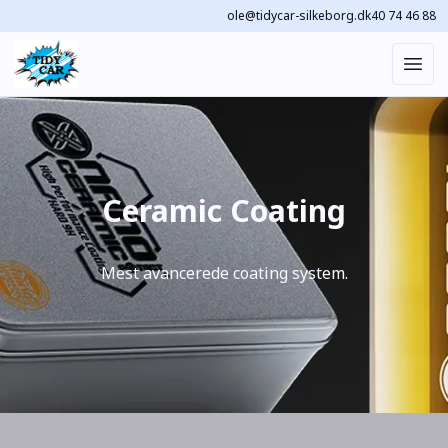
ole@tidycar-silkeborg.dk
40 74 46 88
Ceramic Coating
Mest avancerede coating system.